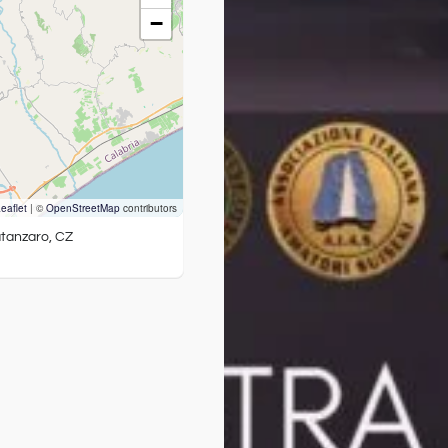
−
eaflet
|
©
OpenStreetMap
contributors
atanzaro, CZ