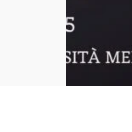
zionale Bonsai & Suiseki (2025)
Evento terminato
Botanica