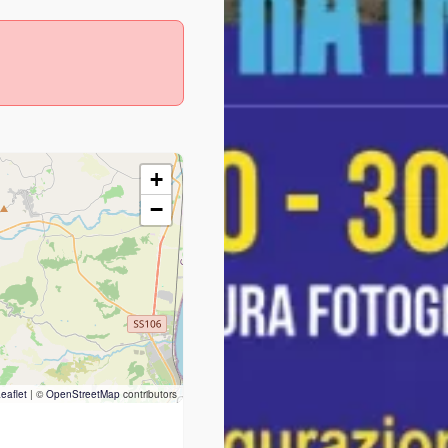
+
−
eaflet
|
©
OpenStreetMap
contributors