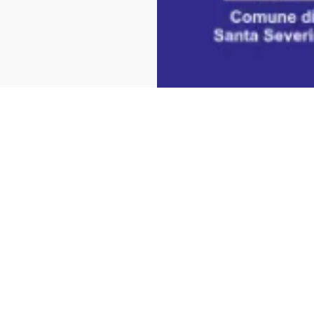
ernazionale "Pitagora"
Evento terminato
Esposizioni
Evento termin