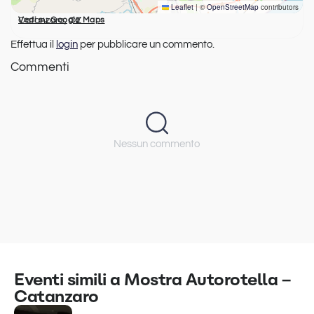
Leaflet
|
©
OpenStreetMap
contributors
Catanzaro, CZ
Vedi su Google Maps
Effettua il
login
per pubblicare un commento.
Commenti
Nessun commento
Eventi simili a Mostra Autorotella –
Catanzaro