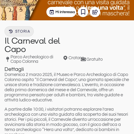
Mi interessa
STORIA
Il Carneval del
Capo
Parco Archeologico di
Crotone
Gratuito
Capo Colonna
Dettagli
Domenica
2 marzo 2025
, il
Museo e Parco Archeologico di Capo
Colonna
ospita “Il Carneval del Capo”, una giornata speciale che
unisce storia e tradizione carnevalesca. L’evento, in occasione
della prima domenica del mese e del Carnevale, offre un
programma pensato per adulti e bambini, tra visite guidate e
attività ludico-educative.
A partire dalle
10:00
, i visitatori potranno esplorare l’area
archeologica con una
visita guidata
alla scoperta dei suoi tesori
storici. Per i più piccoli, il Carnevale diventa un’occasione per
avvicinarsi alla storia in modo giocoso, con il
gioco dell’oca a
tema archeologico “Hera una volta”
, dedicato ai bambini in