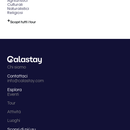
Agrituristici
Culturali
Naturalistici
Religiosi
Scopri tutti i tour
Chi siamo
Contattaci
info@calastay.com
Esplora
Eventi
Tour
Attività
Luoghi
Scopri di più su