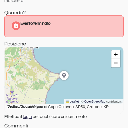
maschera.
Quando?
Evento terminato
Posizione
+
−
Leaflet
|
©
OpenStreetMap
contributors
Parco Archeologico di Capo Colonna, SP50, Crotone, KR
Vedi su Google Maps
Effettua il
login
per pubblicare un commento.
Commenti