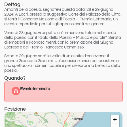
Dettagli
Amanti della poesia, segnatevi questa data:
28 e 29 giugno
2024
! A Locri, presso la suggestiva
Corte del Palazzo della Città
,
si terrà il
Concorso Nazionale di Poesia – Premio Letterario
, un
evento imperdibile per tutti gli appassionati del genere.
Venerdì 28 giugno
vi aspetta un’immersione totale nel mondo
della poesia con il
“Gala della Poesia – Musica e parole”
. Serata
di emozioni e riconoscimenti, con la premiazione del
Giugno
Locrese
e del
Premio Francesco Commisso
.
Sabato 29 giugno
sarà la volta di un ospite d’eccezione: il
grande
Giancarlo Giannini
. Un’occasione unica per assistere a
uno spettacolo indimenticabile e per celebrare la bellezza della
poesia.
Quando?
Evento terminato
Posizione
+