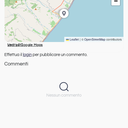
−
Leaflet
|
©
OpenStreetMap
contributors
Locri, RC
Vedi su Google Maps
Effettua il
login
per pubblicare un commento.
Commenti
Nessun commento