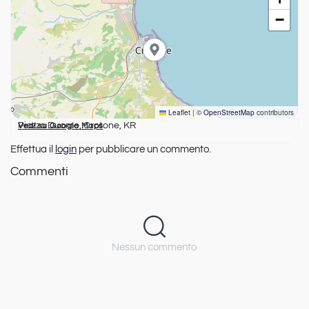
−
Leaflet
|
©
OpenStreetMap
contributors
Piazza Duomo, Crotone, KR
Vedi su Google Maps
Effettua il
login
per pubblicare un commento.
Commenti
Nessun commento