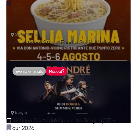
Sellia Marina
International Street Food a Sellia Marina
Evento terminato
Musica
Borgia
Cristiano De André Concerto Borgia (CZ) -
Tour 2026