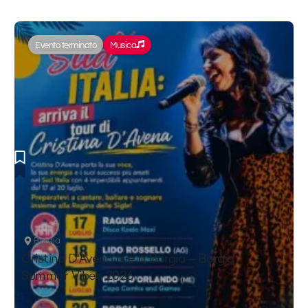
Evento terminato
Musica
Borgia
Cristina D'Avena live a Borgia – Borgia
Summer Vibes 2026