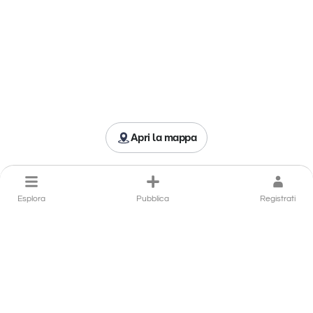
Apri la mappa
Esplora
Pubblica
Registrati
Porta il tuo ristorante ad
Amantea in primo piano
Hai un ristorante ad Amantea che si distingue per