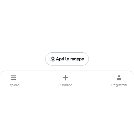
Apri la mappa
Esplora
Pubblica
Registrati
Porta il tuo ristorante a Rende
in primo piano
Hai un ristorante a Rende che si distingue per qualità,