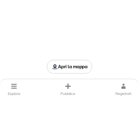
Apri la mappa
Esplora
Pubblica
Registrati
Porta il tuo ristorante a
Parghelia in primo piano