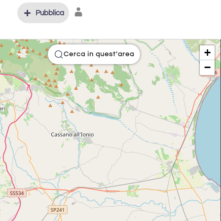
Pubblica
+
Cerca in quest'area
−