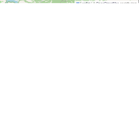
Leaflet
|
©
OpenStreetMap
contributors
 piano
i nel posto giusto!
ne a Le Castella. Che tu proponga piatti
 parte della nostra guida ai migliori