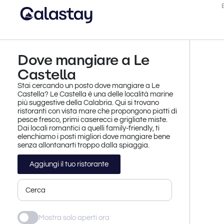
Dove mangiare a Le
Castella
Stai cercando un posto dove mangiare a Le
Castella? Le Castella è una delle località marine
più suggestive della Calabria. Qui si trovano
ristoranti con vista mare che propongono piatti di
pesce fresco, primi caserecci e grigliate miste.
Dai locali romantici a quelli family-friendly, ti
elenchiamo i posti migliori dove mangiare bene
senza allontanarti troppo dalla spiaggia.
Aggiungi il tuo ristorante
Mostra solo aperti ora