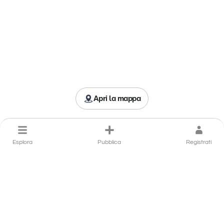
Apri la mappa
Esplora
Pubblica
Registrati
Porta il tuo ristorante a
Diamante in primo piano
Hai un ristorante a Diamante che si distingue per