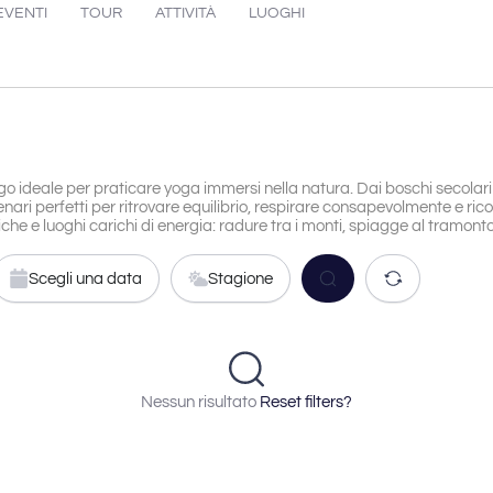
EVENTI
TOUR
ATTIVITÀ
LUOGHI
ogo ideale per praticare yoga immersi nella natura. Dai boschi secolari 
cenari perfetti per ritrovare equilibrio, respirare consapevolmente e ric
che e luoghi carichi di energia: radure tra i monti, spiagge al tramonto,
Scegli una data
Stagione
Nessun risultato
Reset filters?