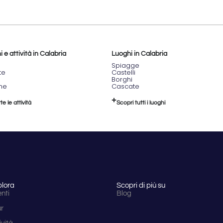
 e attività in Calabria
Luoghi in Calabria
Spiagge
te
Castelli
Borghi
one
Cascate
te le attività
Scopri tutti i luoghi
plora
Scopri di più su
nti
Blog
ur