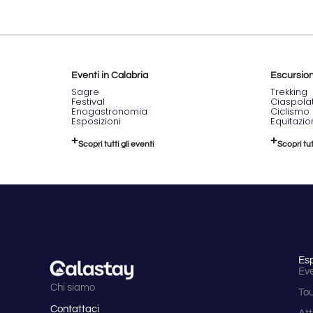
Eventi in Calabria
Escursioni
Sagre
Trekking
Festival
Ciaspola
Enogastronomia
Ciclismo
Esposizioni
Equitazi
Scopri tutti gli eventi
Scopri tut
Es
Eve
Chi siamo
To
Contattaci