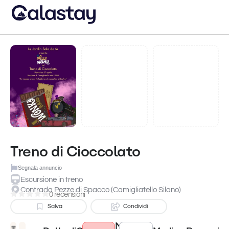
Treno di Cioccolato
Segnala annuncio
Escursione in treno
Contrada Pezze di Spacco (Camigliatello Silano)
0 recensioni
Salva
Condividi
Meteo