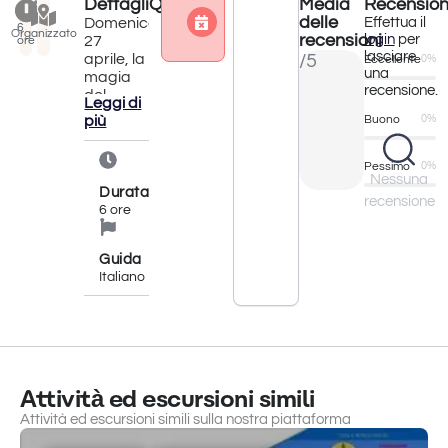
Dettagli
Quando?
Media
Recension
Attività terminata
delle
Domenica
Effettua il
6
Organizzato
recensioni
login
per
27
ore
lasciare
aprile, la
/5
Eccellente
0%
una
magia
recensione.
del
Leggi di
mondo
più
Buono
0%
di Willy
Wonka
prende
Pessimo
0%
Nessuna
vita nel
Durata
recensione
cuore
6 ore
della Sila
con
un’esperienza
Guida
pensata
Italiano
per
grandi e
piccoli: il
Treno di
Cioccolato
.
Partenza
Attività ed escursioni simili
dalla
stazione
Attività ed escursioni simili sulla nostra piattaforma
di