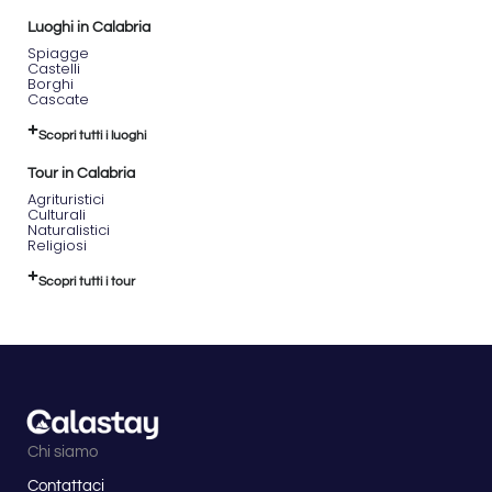
Ore
15:00
Luoghi in Calabria
–
Spiagge
Rientro
Castelli
Borghi
da
Cascate
Sculca
Ore
Scopri tutti i luoghi
15:45
–
Tour in Calabria
Arrivo
Agrituristici
a
Culturali
Camigliatello
Naturalistici
Religiosi
Un
viaggio
Scopri tutti i tour
immersivo
tra
fantasia
e
dolcezza,
ispirato
all’immaginario
della
Chi siamo
Fabbrica
di
Contattaci