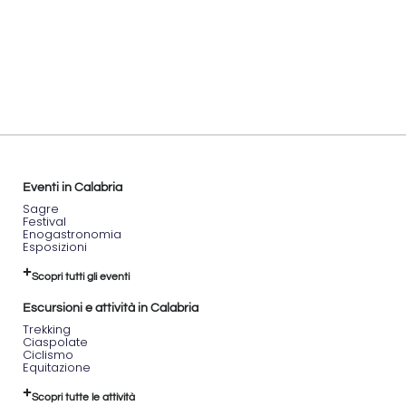
Ore
09:45
–
M
Ritrovo
presso
la
stazione
di
Camigliatello
Ore
10:00
Eventi in Calabria
–
Sagre
Partenza
Festival
del
Enogastronomia
Esposizioni
treno
Ore
Scopri tutti gli eventi
10:45
–
Escursioni e attività in Calabria
Arrivo
Trekking
a
Ciaspolate
Sculca
Ciclismo
e
Equitazione
inizio
attività
Scopri tutte le attività