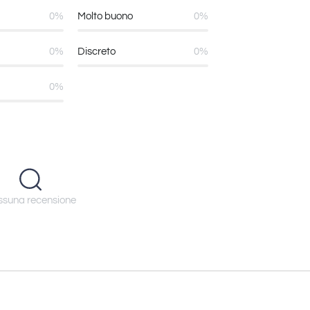
0%
Molto buono
0%
0%
Discreto
0%
0%
suna recensione