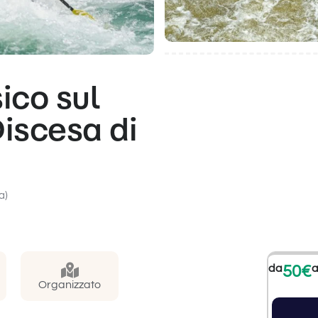
ico sul
iscesa di
a)
da
50€
a
Organizzato