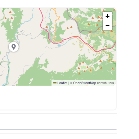
a, persone che non sanno nuotare o con peso
+
−
di imbarco
urezza
ic, bagni e docce
Leaflet
|
©
OpenStreetMap
contributors
narsi
ero, Via Monaci Basiliani (CS).