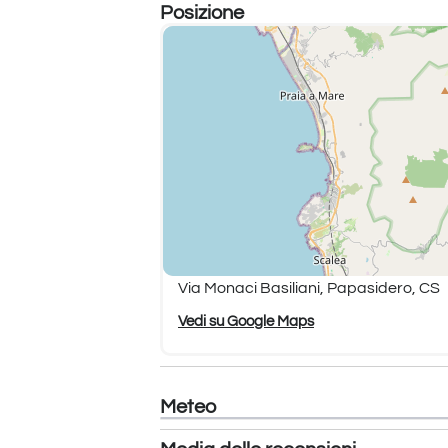
Posizione
Non adatta a
: donne in gravidanz
superiore a 130 kg
Cosa è incluso
Navetta dal campo base al punto 
Attrezzatura tecnica completa
Guida brevettata e canoista di sic
Assicurazione
Parcheggio interno, wifi, area picn
Cosa portare
Costume da bagno
Scarpe comode che possano bag
Via Monaci Basiliani, Papasidero, CS
Asciugamano e cambio vestiti
Vedi su Google Maps
Punto di incontro
: Campo base di Papasid
Meteo