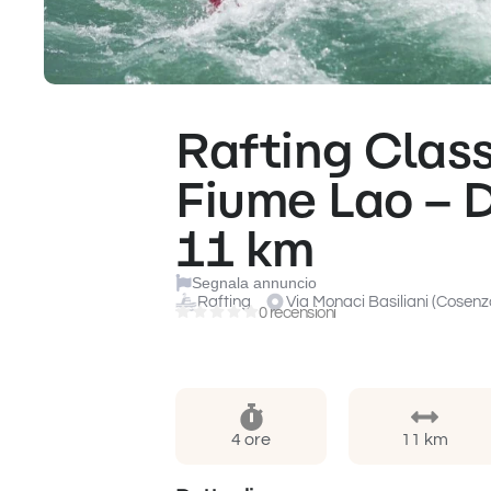
Rafting Class
Fiume Lao – D
11 km
Segnala annuncio
Rafting
Via Monaci Basiliani (Cosenz
0 recensioni
4 ore
11 km