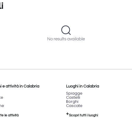
i
No results available
 e attività in Calabria
Luoghi in Calabria
Spiagge
te
Castelli
Borghi
one
Cascate
te le attività
Scopri tutti i luoghi