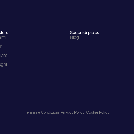
plora
Scopri di più su
nti
Blog
ur
ività
oghi
Termini e Condizioni
Privacy Policy
Cookie Policy