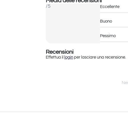
Media delle recensioni
/5
Eccellente
Buono
Pessimo
Recensioni
Effettua il
login
per lasciare una recensione.
Nes