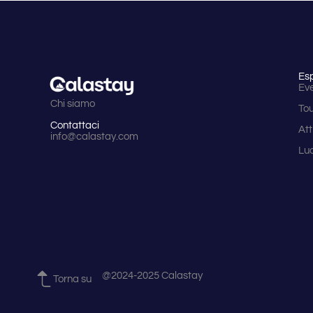
Es
Eve
Chi siamo
To
Contattaci
Att
info@calastay.com
Lu
@2024-2025 Calastay
Torna su