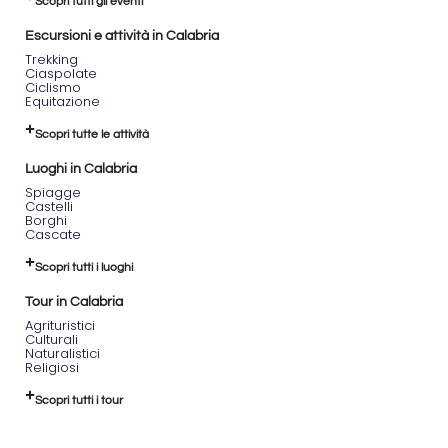
Scopri tutti gli eventi
Due
T",
Escursioni e attività in Calabria
sede
Trekking
generale
Ciaspolate
dell'Associazione
Ciclismo
del
Equitazione
Cammino
di
Scopri tutte le attività
Gioacchino
da
Luoghi in Calabria
Fiore.
Spiagge
Distanza:
Castelli
Borghi
10.5
Cascate
km
Altitudine:
Scopri tutti i luoghi
Da
550
Tour in Calabria
m
Agrituristici
a
Culturali
1078
Naturalistici
Religiosi
m
Tipo
Scopri tutti i tour
di
percorso:
45%