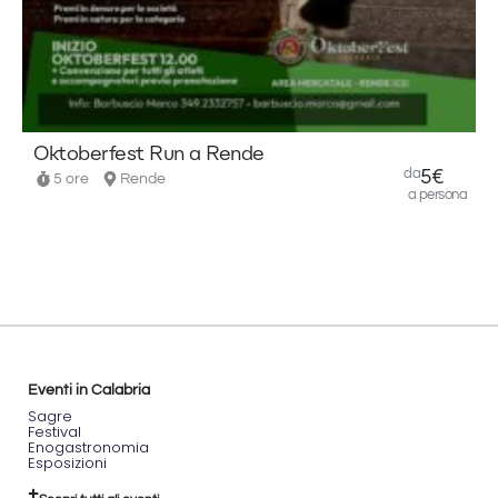
Passo di
Acquavona
Ore
8.30:
Incontro
presso
Castello
Oktoberfest Run a Rende
B
di
da
5€
5 ore
Rende
Lamezia
a persona
,
briefing
e
descrizione
del
percorso.
Percorso:
Verso
il
Passo
Eventi in Calabria
di
Sagre
Acquabona,
Festival
con
Enogastronomia
Esposizioni
destinazione
"Agriturismo