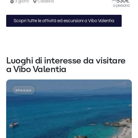
530€
3 giorni
Calabria
a persona
Scopri tutte le attività ed escursioni a Vibo Valentia
Luoghi di interesse da visitare
a Vibo Valentia
SPIAGGIA