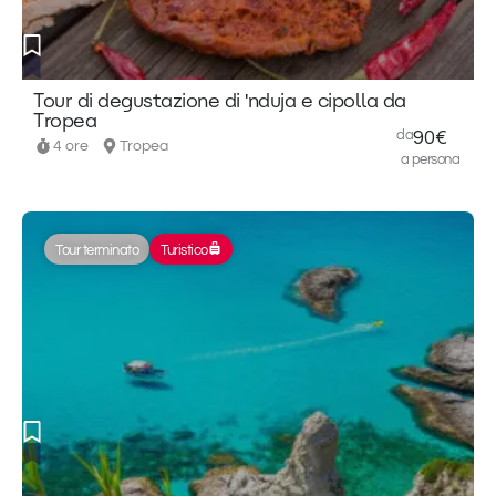
Tour di degustazione di 'nduja e cipolla da
Tropea
da
90€
4 ore
Tropea
a persona
Tour terminato
Turistico