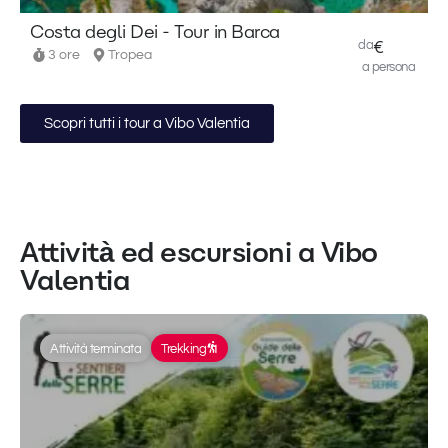
Costa degli Dei - Tour in Barca
da
€
3 ore
Tropea
a persona
Scopri tutti i tour a Vibo Valentia
Attività ed escursioni a Vibo
Valentia
Attività terminata
Trekking