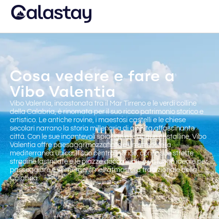
Cosa vedere e fare a
Vibo Valentia
Vibo Valentia, incastonata tra il Mar Tirreno e le verdi colline
della Calabria, è rinomata per il suo ricco patrimonio storico e
artistico. Le antiche rovine, i maestosi castelli e le chiese
secolari narrano la storia millenaria di questa affascinante
città. Con le sue incantevoli spiagge e le acque cristalline, Vibo
Valentia offre paesaggi mozzafiato e un’atmosfera
mediterranea unica. Il suo centro storico, con le sue strette
stradine lastricate e le piazze accoglienti, è un luogo ideale per
passeggiare e immergersi nell’atmosfera tradizionale della
Calabria.