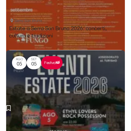
Serra San Bruno
Estate a Serra San Bruno 2026: concerti,
cultura e tradizioni
AGO
SET
Festival
05
05