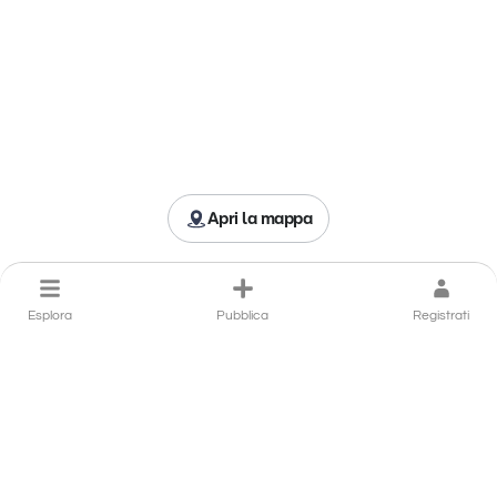
Apri la mappa
Esplora
Pubblica
Registrati
Porta il tuo ristorante a Tropea
in primo piano
Hai un ristorante a Tropea che si distingue per qualità,