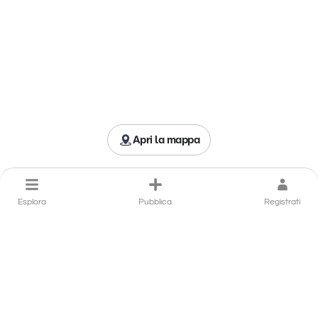
Apri la mappa
Esplora
Pubblica
Registrati
Porta il tuo ristorante a
Badolato in primo piano
Hai un ristorante a Badolato che si distingue per