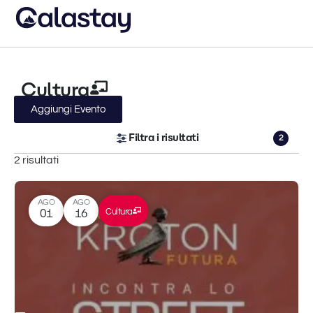
Cultura
Aggiungi Evento
Filtra i risultati
2
2 risultati
AGO
AGO
Cultura
01
16