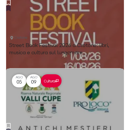
Crotone
Street Book Festival 2026 a Crotone: libri,
musica e cultura sul lungomare
AGO
AGO
Cultura
05
09