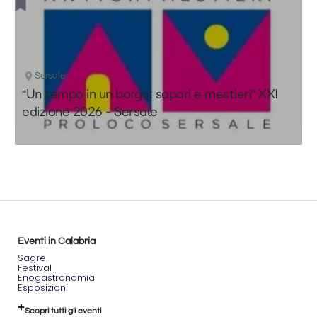
Sersale
“Un tempo in un borgo: sapori e mestieri” XXI
edizione 2026 - Sersale
Eventi in Calabria
Sagre
Festival
Enogastronomia
Esposizioni
Scopri tutti gli eventi